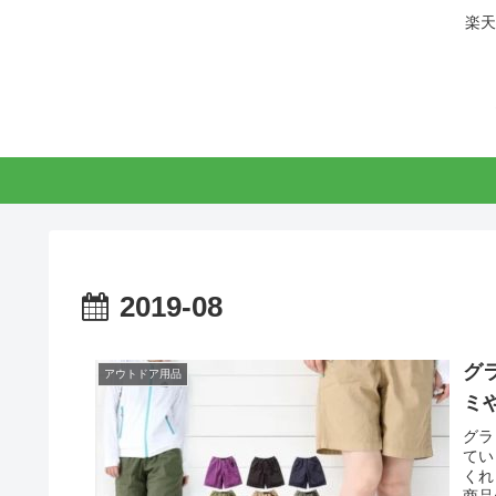
楽天
2019-08
グ
アウトドア用品
ミ
グラ
てい
くれ