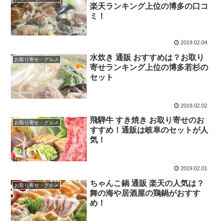
楽天ランキング上位の博多の口コ
ミ！
2019.02.04
水炊き 通販 おすすめは？お取り
お取り寄せ・グルメ
寄せランキング上位の博多若杉の
セット
2019.02.02
飛騨牛 すき焼き お取り寄せのお
お取り寄せ・グルメ
すすめ！通販は岐阜のセットが人
気！
2019.02.01
ちゃんこ鍋 通販 楽天の人気は？
お取り寄せ・グルメ
舞の海や居酒屋の鶏鍋がおすす
め！