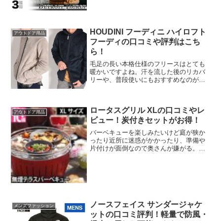
まで使える一生モノのワークアウターを
探している方におすすめです。
HOUDINI フーディニ ハイロフト
アウトドア用品
フーディの口コミや評判はこち
ら！
毛足の長い本格仕様のフリースはとても
暖かいですよね。汗を流した後のリカバ
リーや、普段使いにもおすすめなのがフ
ーディニのハイロフトフーディです。特
に柔らかさと肌触りの良さはとても評判
がよいです。実際に購入した方の口コミ
ロータスグリル XLの口コミやレ
を紹介していきたいと思い...
アウトドア用品
ビュー！炭付きセットがお得！
バーベキューを楽しみたいけど庭が狭か
ったり近所に迷惑がかかったり、準備や
片付けが面倒なので奥さんが嫌がる。そ
んな悩みって結構ありますよね。今回紹
介するロータスグリルなら、煙がほとん
ど出ないし、着火も早く片付けも簡単な
のでそんな悩みを解消して...
ノースフェイス サンダージャケ
メンズファッション
ットの口コミ評判！軽量で防風・