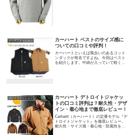
す。こちらはシンプルなデザインだけど
胸元にあるロゴがアクセントになってい
てかわいいので人気とな...
カーハート ベストのサイズ感に
メンズファッション
ついての口コミや評判！
カーハートといえば風合いのあるコット
ンダックが有名ですよね。今回はベスト
を紹介します。中綿が入っていて軽くて
暖かくて人気となっている商品です。商
品の特徴や気になるサイズ感についての
口コミを紹介していきたいと思います。
カーハート デトロイトジャケッ
メンズファッション
トの口コミ評判は？耐久性・デザ
イン・着心地まで徹底レビュー！
Carhartt（カーハート）の定番モデル『デ
トロイトジャケット』を徹底レビュー。
耐久性・サイズ感・着心地・防風性を詳
しく紹介。タウンユースからアウトドア