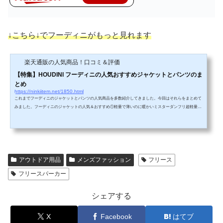
↓こちら↓でフーディニがもっと見れます
楽天通販の人気商品！口コミ＆評価
【特集】HOUDINI フーディニの人気おすすめジャケットとパンツのま
とめ
https://ninkiitem.net/1850.html
これまでフーディニのジャケットとパンツの人気商品を多数紹介してきました。今回はそれらをまとめて
みました。フーディニのジャケットの人気＆おすすめ①軽量で薄いのに暖かいミスターダンフリ超軽量な
のに暖かいジャケットのミスターダンフリです。雪山でのミッドレイヤーとしてや、キャンプでの肌サ寒
い朝にもおすすめ！②トレッキングやランニングにおすすめのアウトライトジャケットストレッチフリー
ス生地で動きやすいです。インナーでもアウターでも使える優秀なジャケットです。③クライミング時に
最適なタグアロングジャケット15...
アウトドア用品
メンズファッション
フリース
フリースパーカー
シェアする
X
Facebook
はてブ