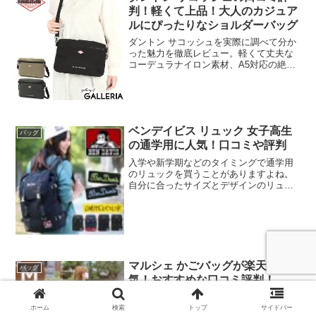
判！軽くて上品！大人のカジュア
ルにぴったりなショルダーバッグ
ダントン サコッシュを実際に調べて分か
った魅力を徹底レビュー。軽くて丈夫な
コーデュラナイロン素材、A5対応の絶妙
なサイズ感、男女問わず使える上品デザ
インなど、口コミでも人気の理由を詳し
く解説します。
ベンデイビス リュック 女子高生
バッグ
の通学用に人気！口コミや評判
入学や新学期などのタイミングで通学用
のリュックを買うことがありますよね。
自分に合ったサイズとデザインのリュッ
クを選ぶと通学が楽しくなりますよ。今
回紹介するベンデイビスのリュックは通
学用として店舗だけでなく楽天でも人気
となっています。口コミをみても中学
生、高校生、大学で使用している方が多
く、特に女性からの人気が高いです。商
品の特徴や、通学用としてどんな感じな
マルシェ かごバッグが楽天で人
バッグ
のかという口コミをまとめてみました。
気！おすすめな口コミ評判！
参考にしてみてくださいね。
春、夏にもつカバンといえばカゴbagです
よね。持ってるだけでおしゃれに見える
ホーム
検索
トップ
サイドバー