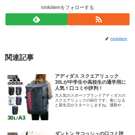
ninkiitemをフォローする
ninkiitem
関連記事
アディダス スクエアリュック
バッグ
30Lが中学生や高校生の通学用に
人気！口コミや評判！
大人気のスポーツブランドアディダスの
スクエアリュックの紹介です。春になる
と新生活がスタートしますね。通勤や通
学におすすめのボックス型のリュックサ
ックです。特に中学生、高校生の通学用
として人気で、良い口コミが多数です。
たっぷりはいる30LでA...
ダントン サコッシュの口コミ評
バッグ