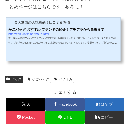
まとめページはこちらです。参考に！
楽天通販の人気商品！口コミ＆評価
かごバッグ おすすめ ブランドの紹介！プチプラから高級まで
https://ninkiitem.net/6597.html
春、夏に人気のかごバッグ！かごバッグのおすすめ商品をこれまで紹介してきましたのでまとめてみまし
た。プチプラなものから人気ブランドの高級なものまでいろいろあります。楽天ランキング上位のものも
いっぱいあります。商品の特徴や口コミ評判についてそれぞれリンクで飛べるようにしていますので興味
深いものがありましたらチェックしてみてください。↓今現在の楽天でのかごバッグの週間ランキングは
こちら↓かごバッグの楽天週間ランキング！①アフリカン かごバッグの特徴や口コミ！アフリカン カゴ
バッグ - サイザルバッグ 共手 ...
バッグ
かごバッグ
アフリカ
シェアする
X
Facebook
はてブ
Pocket
LINE
コピー