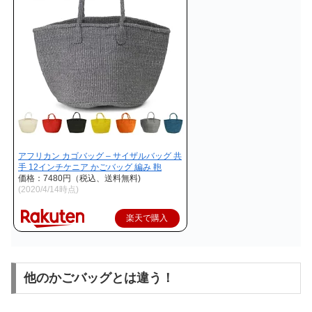
アフリカン カゴバッグ – サイザルバッグ 共
手 12インチケニア かごバッグ 編み 鞄
価格：7480円（税込、送料無料)
(2020/4/14時点)
楽天で購入
他のかごバッグとは違う！