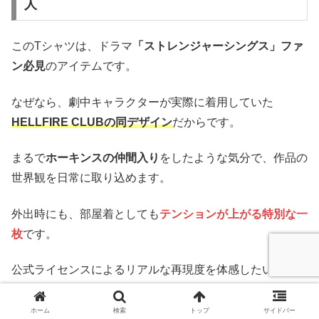
人
このTシャツは、ドラマ
「ストレンジャーシングス」ファ
ン必見
のアイテムです。
なぜなら、劇中キャラクターが実際に着用していた
HELLFIRE CLUBの同デザイン
だからです。
まるで
ホーキンスの仲間入り
をしたような気分で、作品の
世界観を日常に取り込めます。
外出時にも、部屋着としても
テンションが上がる特別な一
枚
です。
公式ライセンスによるリアルな再現度を体感したい方に
は、特におすすめです。
ホーム
検索
トップ
サイドバー