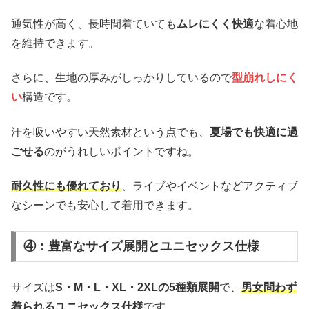
通気性が高く、長時間着ていても
ムレにくく快適
な着心地
を維持できます。
さらに、生地の厚みがしっかりしているので
型崩れしにく
い
構造です。
汗を吸いやすい天然素材という点でも、
夏場でも快適に過
ごせる
のがうれしいポイントですね。
耐久性にも優れており
、ライブやイベントなどアクティブ
なシーンでも安心して着用できます。
④：豊富なサイズ展開とユニセックス仕様
サイズは
S・M・L・XL・2XLの5種類展開
で、
男女問わず
着られるユニセックス仕様
です。