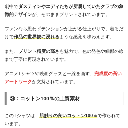
劇中で
ダスティンやエディたちが所属していたクラブの象
徴的デザイン
が、そのままプリントされています。
ファンなら思わずテンションが上がる仕上がりで、着るだ
けで
作品の世界観に浸れる
ような感覚を味わえます。
また、
プリント精度の高さ
も魅力で、色の発色や細部の線
まで丁寧に再現されています。
アニメTシャツや映画グッズと一線を画す、
完成度の高い
アートワーク
が支持されています。
③：コットン100％の上質素材
このTシャツは、
肌触りの良いコットン100％
で作られて
います。