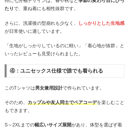
特に七分袖デザインは、春や秋など
季節の変わり目にぴっ
たり
で、重ね着にも相性抜群です。
さらに、洗濯後の型崩れも少なく、
しっかりとした生地感
が日常使いに適しています。
「生地がしっかりしているのに軽い」「着心地が抜群」と
いったレビューも見受けられました。
④：ユニセックス仕様で誰でも着られる
このTシャツは
男女兼用設計
で作られています。
そのため、
カップルや友人同士でペアコーデ
を楽しむこと
もできます。
S～2XLまでの
幅広いサイズ展開
があり、体型を選ばず着