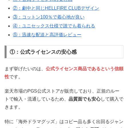
②：劇中と同じHELLFIRE CLUBデザイン
③：コットン100％で着心地が良い
④：ユニセックス仕様で誰でも着られる
⑤：迅速な配送と高評価レビュー
①：公式ライセンスの安心感
まず挙げたいのは、
公式ライセンス商品であるという信頼
性
です。
楽天市場のPGS公式ストアが販売しており、正規のルー
トで輸入・流通しているため、
品質面でも安心
して購入で
きます。
特に「海外ドラマグッズ」はコピー品も多く出回るジャン