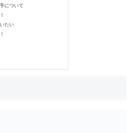
手について
！
いたい
！