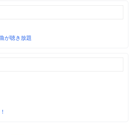
万曲が聴き放題
元！