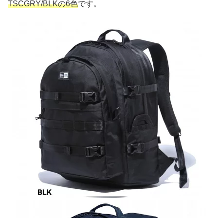
TSCGRY/BLKの6色
です。