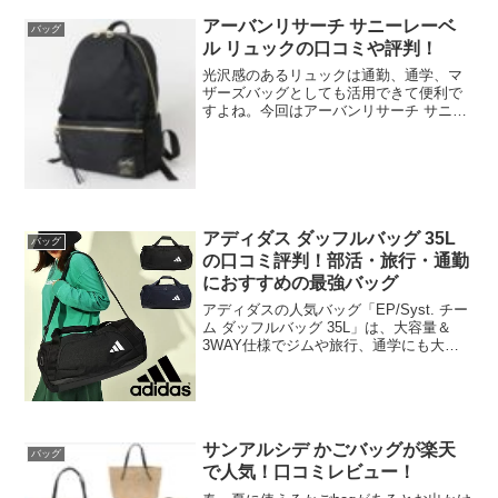
アーバンリサーチ サニーレーベ
バッグ
ル リュックの口コミや評判！
光沢感のあるリュックは通勤、通学、マ
ザーズバッグとしても活用できて便利で
すよね。今回はアーバンリサーチ サニー
レーベルの人気のリュックを紹介しま
す。Legato largoの10ポケットリュックを
サニーレーベルが別注しています。収納
力が高く...
アディダス ダッフルバッグ 35L
バッグ
の口コミ評判！部活・旅行・通勤
におすすめの最強バッグ
アディダスの人気バッグ「EP/Syst. チー
ム ダッフルバッグ 35L」は、大容量＆
3WAY仕様でジムや旅行、通学にも大活
躍の万能アイテム。耐久性や通気性、使
いやすさもバッチリで、口コミ評価も高
いんです。この記事では、実際に使って
感じたメ...
サンアルシデ かごバッグが楽天
バッグ
で人気！口コミレビュー！