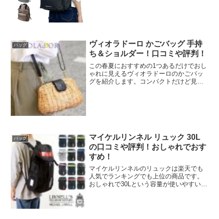
います。今回紹介するダントン リュック
17（PEUPLIERS ピュプリエ 17）は、...
ヴィオラドーロ かごバッグ 手持
バッグ
ち＆ショルダー！口コミや評判！
この春夏におすすめの1つあるだけでおし
ゃれに見えるヴィオラドーロのかごバッ
グを紹介します。コンパクトだけど見た
目以上に収納力もある斜めがけのかご
BAG！手持ち＆ショルダーとして2wayで
使えて便利です。商品の特徴や、口コミ
評判を紹介してきま...
マイケルリンネル リュック 30L
バッグ
の口コミや評判！おしゃれでおす
すめ！
マイケルリンネルのリュックは楽天でも
人気でランキングでも上位の商品です。
おしゃれで30Lという容量が使いやすいの
で通学や通勤でも人気となっています。
商品の特徴や、おすすめな点の口コミや
評判をまとめてみましたので購入時の参
考にしてみてください...