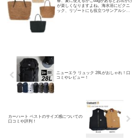
春、夏に使えるかごbagがあるとお出かけ
が楽しくなりますよね。海水浴にピクニ
ック、リゾートにも役立つサンアルシデ
（Sans Arcidet）のかごバッグを紹介し
ます。楽天でも人気でランキングに入っ
ています。商品の特徴や口コミ・レビュ
ーをまと...
ニューエラ リュック 28Lがおしゃれ！口
コミやレビュー！
カーハート ベストのサイズ感についての
口コミや評判！