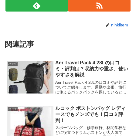
ninkiitem
関連記事
Aer Travel Pack 4 28Lの口コ
バッグ
ミ・評判は？収納力や重さ、使い
やすさを解説
Aer Travel Pack 4 28Lの口コミや評判に
ついてご紹介します。通勤や出張、旅行
に使えるバックパックを探していると、
収納力だけでなく、重さや背負いやす
さ、パソコンの入れやすさも気になりま
すよね。Aer Travel Pack ...
ルコック ボストンバッグ レディ
バッグ
ースでもメンズでも！口コミ評
判！
スポーツバッグ、修学旅行、林間学校な
どに役立つドラムボストンが大人気で