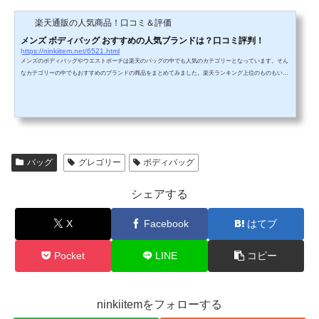
楽天通販の人気商品！口コミ＆評価
メンズ ボディバッグ おすすめの人気ブランドは？口コミ評判！
https://ninkiitem.net/6521.html
メンズのボディバッグやウエストポーチは楽天のバッグの中でも人気のカテゴリーとなっています。そん
なカテゴリーの中でもおすすめのブランドの商品をまとめてみました。楽天ランキング上位のものもいっ
ぱいあります。商品の特徴や口コミ評判については個別のリンクで飛べますので興味のあるものがあった
らチェックしてみてください。↓今現在の楽天でのメンズのボディバッグ(ウエストポーチ)の週間ランキン
グはこちら↓メンズ ボディバッグの楽天ランキング！こちらはメンズです。レディースのボディバッグの
まとめはこちら↓①ニューエラ...
バッグ
グレゴリー
ボディバッグ
シェアする
X
Facebook
はてブ
Pocket
LINE
コピー
ninkiitemをフォローする