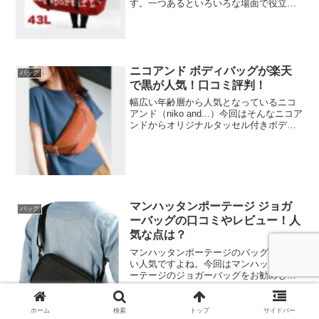
す。一つあるといろいろな場面で役立ち
ます。元気が出る柄のルコックスポルテ
ィフのボストンバッグを紹介します。レ
ディースから人気ですが、メンズも使え
るデザインです。商品の特徴...
ニコアンド ボディバッグが楽天
バッグ
で黒が人気！口コミ評判！
幅広い年齢層から人気となっているニコ
アンド（niko and...）今回はそんなニコア
ンドからオリジナルタッセル付きボディ
バッグを紹介します。流行のボディバッ
グにタッセル付きでとてもかわいいと好
評です。値段が安いのに高見えするレザ
ー調なので...
マンハッタンポーテージ ジョガ
バッグ
ーバッグの口コミやレビュー！人
気な点は？
マンハッタンポーテージのバッグは根強
い人気ですよね。今回はマンハッタンポ
ーテージのジョガーバッグをお勧めしま
す。こちらはあまり荷物がないとき用で
すが、それでもA5サイズのものや500ミ
リリットルのペットボトルは入ります。
ホーム
検索
トップ
サイドバー