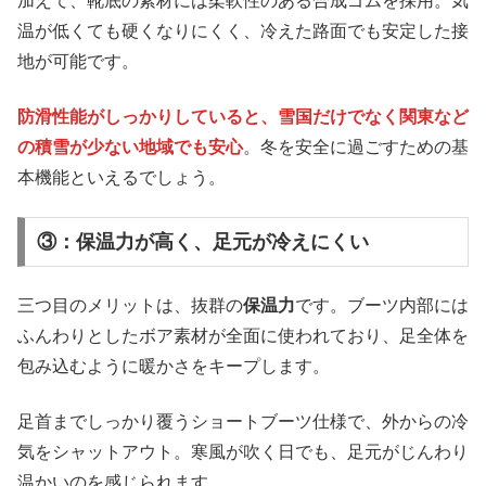
加えて、靴底の素材には柔軟性のある合成ゴムを採用。気
温が低くても硬くなりにくく、冷えた路面でも安定した接
地が可能です。
防滑性能がしっかりしていると、雪国だけでなく関東など
の積雪が少ない地域でも安心
。冬を安全に過ごすための基
本機能といえるでしょう。
③：保温力が高く、足元が冷えにくい
三つ目のメリットは、抜群の
保温力
です。ブーツ内部には
ふんわりとしたボア素材が全面に使われており、足全体を
包み込むように暖かさをキープします。
足首までしっかり覆うショートブーツ仕様で、外からの冷
気をシャットアウト。寒風が吹く日でも、足元がじんわり
温かいのを感じられます。