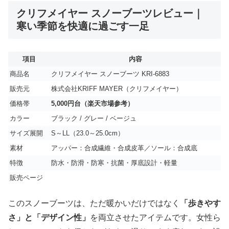
クリフメイヤー スノーブーツレビュー｜
寒い季節を快適に過ごす一足
項目
内容
商品名
クリフメイヤー スノーブーツ KRI-6883
販売元
株式会社KRIFF MAYER（クリフメイヤー）
価格帯
5,000円台（楽天市場参考）
カラー
ブラック / グレー / ベージュ
サイズ展開
S～LL（23.0～25.0cm）
素材
アッパー：合成繊維・合成皮革／ソール：合成底
特徴
防水・防滑・防寒・抗菌・厚底設計・軽量
販売ページ
このスノーブーツは、ただ暖かいだけではなく
「歩きやす
さ」と「デザイン性」
を両立させたアイテムです。女性ら