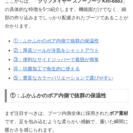
ここからは、「
クリフメイヤー スノーブーツ KRI-6883
」
の具体的な特徴を5つ紹介します。機能面だけでなく、細
部の作り込みまでしっかり配慮されたブーツであることが
分かります。
①：ふかふかのボア内側で抜群の保温性
②：厚底ソールが冷気をシャットアウト
③：便利なサイドジッパーで着脱が簡単
④：抗菌加工で衛生的に使える
⑤：豊富なカラーバリエーションで選びやすい
①：ふかふかのボア内側で抜群の保温性
まず注目すべきは、ブーツ内側全体に採用された
ボア素材
です。足を包み込むような柔らかい感触で、履いた瞬間に
暖かさを感じられます。