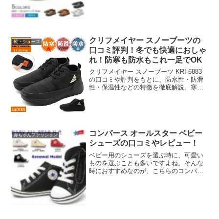
についての口コミや評判を紹介していき
ますので参考にしてみてく...
クリフメイヤー スノーブーツの
靴・シューズ
口コミ評判！冬でも快適におしゃ
れ！防寒も防水もこれ一足でOK
クリフメイヤー スノーブーツ KRI-6883
の口コミや評判をもとに、防水性・防滑
性・保温性などの特徴を徹底解説。寒い
冬でも暖かく快適に過ごせる人気ブーツ
のメリット・デメリット・おすすめな人
を詳しく紹介します。楽天市場で購入可
能。
コンバース オールスター ベビー
赤ちゃんファッション
シューズの口コミやレビュー！
ベビー用のシューズを選ぶ時に、可愛い
ものを選ぶことも多いですよね。そんな
時におすすめなのが、こちらのコンバー
スのオールスターのベビー用です。楽天
でもランキング上位の人気商品で、口コ
ミ・レビューも多く評価も高いです。商
品の特徴や、購入した方の...