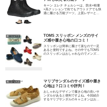
キーン エレナ チェルシーは、防水×軽量
×高クッションで街でもアウトドアでも快
適に履ける万能ブーツ。上質レザーと通
気性メッシュの組み合わせで、雨の日も
蒸れにくく歩きやすい。おしゃれで機能
的なレディースブーツを探している方に
おすすめです。
TOMS スリッポン メンズのサイ
靴・シューズ
ズ感や履き心地の口コミ！
スリッポンは簡単に履けて楽なので一足
あると便利ですよね。その中でもTOMS
のスリッポンはおしゃれなのでメンズも
レディースも人気となっています。今回
紹介するショップは、価格も安いし口コ
ミも多い人気店です。サイズ感や履き心
地についての口コミをま...
マリブサンダルのサイズ感や履き
靴・シューズ
心地は？口コミや評判！
おしゃれなデザインで履き心地の良いサ
ンダルがあると便利ですよね。今回紹介
するマリブサンダルのキャニオンはおし
ゃれで履きやすいと高評価なサンダルで
す。商品の特徴や、履き心地やサイズ感