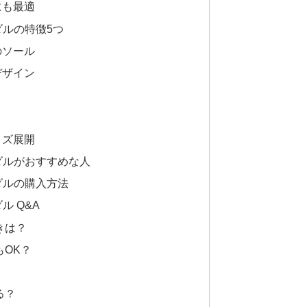
にも最適
ダルの特徴5つ
のソール
デザイン
イズ展開
ダルがおすすめな人
ダルの購入方法
ル Q&A
きは？
もOK？
る？