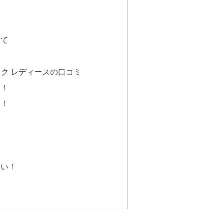
いて
ック レディースの口コミ
い！
い！
！
すい！