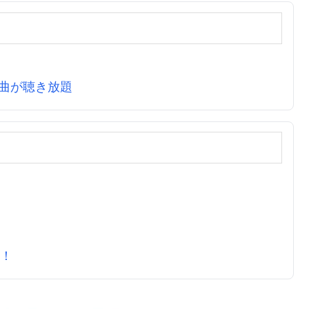
万曲が聴き放題
元！