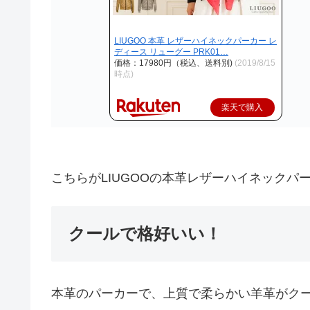
LIUGOO 本革 レザーハイネックパーカー レ
ディース リューグー PRK01…
価格：17980円（税込、送料別)
(2019/8/15
時点)
楽天で購入
こちらがLIUGOOの本革レザーハイネックパ
クールで格好いい！
本革のパーカーで、上質で柔らかい羊革がク