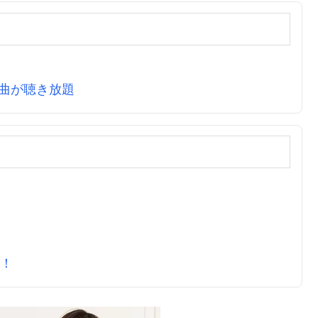
万曲が聴き放題
元！