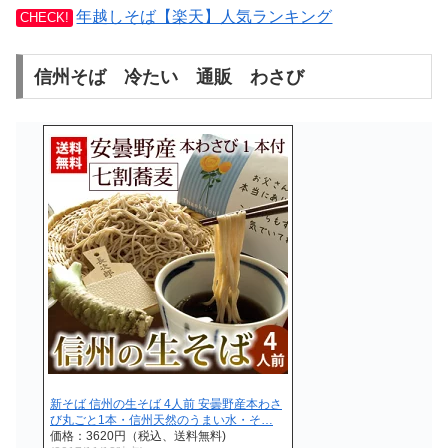
年越しそば【楽天】人気ランキング
CHECK!
信州そば 冷たい 通販 わさび
新そば 信州の生そば 4人前 安曇野産本わさ
び丸ごと1本・信州天然のうまい水・そ…
価格：3620円（税込、送料無料)