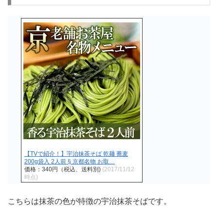
【TVで紹介！】宇治抹茶そば 乾麺 蕎麦
200g袋入 2人前 § 京都名物 お取…
価格：340円（税込、送料別)
(2017/11/12
時点)
こちらは抹茶の色が特徴の宇治抹茶そばです。