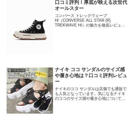
口コミ評判！厚底が映える次世代
オールスター
コンバース トレックウェーブ
HI（CONVERSE ALL STAR (R)
TREKWAVE HI）の魅力を徹底レビュ
ー。厚底でも歩きやすい理由や履き心
地、サイズ感、メリット・デメリット、
口コミまで詳しく紹介します。おしゃれ
で快適な厚底スニーカーを探している方
必見です。
ナイキ ココ サンダルのサイズ感
靴・シューズ
や履き心地は？口コミ評判レビュ
ー
ナイキのココ サンダルは店舗でも通販で
も人気となっています。気になるナイキ
のココのサイズ感や履き心地についての
口コミ評判レビューを紹介します。実際
に購入した方にアンケートをとりました
ので参考にしてみてください。商品の特
徴についても紹介しています。