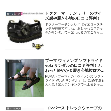
みてください。
ドクターマーチン テリーのサイ
靴・シューズ
ズ感や履き心地の口コミ評判！
ドクターマーチンといえばイエローステ
ッチが特徴ですよね。おしゃれなステッ
チがサンダルでも楽しめるのでこちらの
テリーは人気となっています。商品の特
徴や、サイズ感や履き心地などの口コミ
についてまとめてみましたので参考にし
てみてください。
プーマ ウィメンズ ソフトライド
靴・シューズ
vola サンダルの口コミ評判！ふ
わっと軽やか＆履き心地抜群の人
気サンダル！
PUMA（プーマ）の「ウィメンズ ソフト
ライド VOLA サンダル」は、2025年夏も
大人気！楽天ランキングでも上位をキー
プし、多くの女性から支持を集めている
注目のサンダルです。最大の魅力は、ベ
ルクロストラップで足にしっかりフィッ
トするのに...
コンバース トレックウェーブの
靴・シューズ