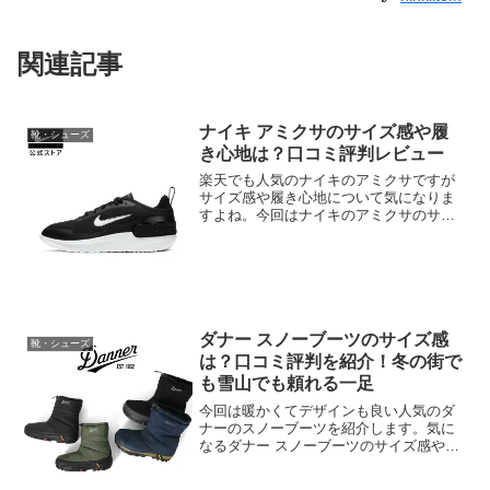
関連記事
ナイキ アミクサのサイズ感や履
靴・シューズ
き心地は？口コミ評判レビュー
楽天でも人気のナイキのアミクサですが
サイズ感や履き心地について気になりま
すよね。今回はナイキのアミクサのサイ
ズ感や履き心地などの口コミ評判レビュ
ーを紹介します。サイズ感では・0.5cm
アップを買ったという方が多かったで
す。履き心地では・軽くて履きやすい・
やわらかい・足に馴染むといった良い口
コミ評判レビューが多かったです。他に
も特徴についても紹介していきますので
ダナー スノーブーツのサイズ感
靴・シューズ
参考にしてみてください。
は？口コミ評判を紹介！冬の街で
も雪山でも頼れる一足
今回は暖かくてデザインも良い人気のダ
ナーのスノーブーツを紹介します。気に
なるダナー スノーブーツのサイズ感や、
口コミ評判をまとめてみました。商品の
特徴も紹介していきますので参考にして