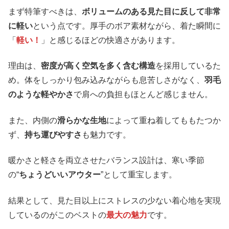
まず特筆すべきは、
ボリュームのある見た目に反して非常
に軽い
という点です。厚手のボア素材ながら、着た瞬間に
「
軽い！
」と感じるほどの快適さがあります。
理由は、
密度が高く空気を多く含む構造
を採用しているた
め。体をしっかり包み込みながらも息苦しさがなく、
羽毛
のような軽やかさ
で肩への負担もほとんど感じません。
また、内側の
滑らかな生地
によって重ね着してももたつか
ず、
持ち運びやすさ
も魅力です。
暖かさと軽さを両立させたバランス設計は、寒い季節
の“
ちょうどいいアウター
”として重宝します。
結果として、見た目以上にストレスの少ない着心地を実現
しているのがこのベストの
最大の魅力
です。