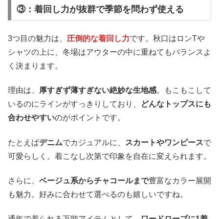
③：着回し力が抜群で季節を問わず使える
3つ目の魅力は、
圧倒的な着回し力
です。秋口はロンTや
シャツの上に、冬場はアウターの中に重ねてもバランスよ
く決まります。
理由は、
厚すぎず薄すぎない絶妙な生地感
。もこもこして
いるのにラインがすっきりしており、
どんなトップスにも
合わせやすい
のがポイントです。
たとえば
デニム
でカジュアルに、
スカートやワンピース
で
可愛らしく。着こなし次第で印象を自在に変えられます。
さらに、
ベージュ系からチャコールまで
豊富なカラー展開
も魅力。好みに合わせて選べるのも嬉しいですね。
通年で着られる万能アイテムとして、
ワードローブに1着