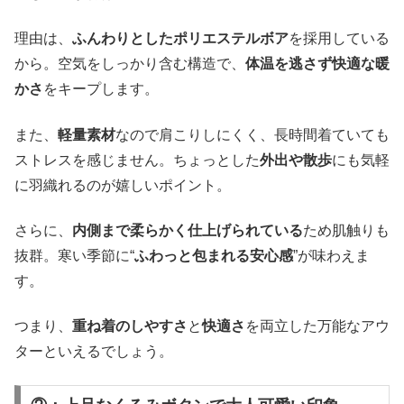
理由は、
ふんわりとしたポリエステルボア
を採用している
から。空気をしっかり含む構造で、
体温を逃さず快適な暖
かさ
をキープします。
また、
軽量素材
なので肩こりしにくく、長時間着ていても
ストレスを感じません。ちょっとした
外出や散歩
にも気軽
に羽織れるのが嬉しいポイント。
さらに、
内側まで柔らかく仕上げられている
ため肌触りも
抜群。寒い季節に“
ふわっと包まれる安心感
”が味わえま
す。
つまり、
重ね着のしやすさ
と
快適さ
を両立した万能なアウ
ターといえるでしょう。