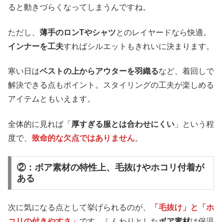
ると動きづらくなってしまうんですね。
ただし、
薄手のロンTやシャツ
とのレイヤードなら快適。
インナーを工夫
すればシルエットもきれいに決まります。
寒い日は
ベストの上からアウターを羽織る
など、着回しで
解決できる点もポイント。スタイリングの工夫が楽しめる
アイテムともいえます。
全体的に見れば「
厚すぎる服とは合わせにくい
」という程
度で、
致命的な欠点ではありません
。
②：ボア素材の特性上、毛抜けやホコリ付着が
ある
次に気になる点として挙げられるのが、
「毛抜け」と「ホ
コリの付きやすさ」
です。ふんわりとした
ボア素材
は保温