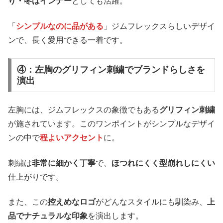
り・冬はインナー
としても活躍。
「
シンプルなのに品がある
」ジムフレックスらしいデザイ
ンで、長く愛用できる一着です。
④：左胸のグリフィン刺繍でブランドらしさを
演出
左胸には、ジムフレックスの象徴でもある
グリフィン刺繍
が施されています。このワンポイントがシンプルなデザイ
ンの中で
程よいアクセント
に。
刺繍は
非常に細かく丁寧
で、
ほつれにくく型崩れしにくい
仕上がりです。
また、この
控えめなロゴ
がどんなスタイルにも馴染み、
上
品でナチュラルな印象
を演出します。