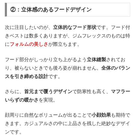
②：立体感のあるフードデザイン
次に注目したいのが、
立体的なフード形状
です。フード付
きベストは数多くありますが、ジムフレックスのものは特
に
フォルムの美しさ
が際立ちます。
フード部分がしっかり立ち上がるよう
立体縫製
されてお
り、被らないときでも後ろ姿が崩れません。
全体のバラン
スを引き締める設計
です。
さらに、
首元まで覆うデザイン
で防寒性も高く、
マフラー
いらずの暖かさ
を実現。
顔周りに自然なボリュームが出ることで
小顔効果
も期待で
きます。カジュアルさの中に上品さを残した絶妙なデザイ
ンです。