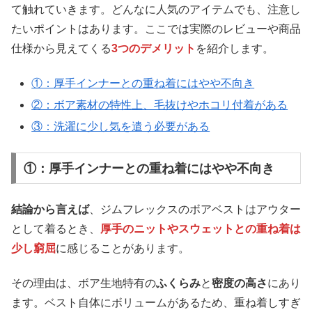
て触れていきます。どんなに人気のアイテムでも、注意し
たいポイントはあります。ここでは実際のレビューや商品
仕様から見えてくる
3つのデメリット
を紹介します。
①：厚手インナーとの重ね着にはやや不向き
②：ボア素材の特性上、毛抜けやホコリ付着がある
③：洗濯に少し気を遣う必要がある
①：厚手インナーとの重ね着にはやや不向き
結論から言えば
、ジムフレックスのボアベストはアウター
として着るとき、
厚手のニットやスウェットとの重ね着は
少し窮屈
に感じることがあります。
その理由は、ボア生地特有の
ふくらみ
と
密度の高さ
にあり
ます。ベスト自体にボリュームがあるため、重ね着しすぎ