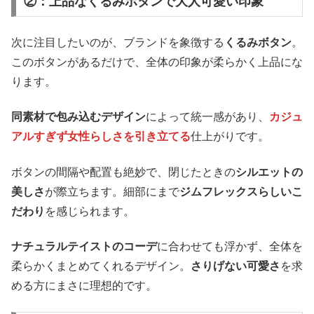
②：上品なくるみボタンで大人可愛い印象
次に注目したいのが、ブランドを象徴する
くるみボタン
。
このボタンがあるだけで、全体の印象が柔らかく上品にな
ります。
同素材で包み込むデザイン
によって統一感があり、
カジュ
アルすぎず女性らしさを引き立てる
仕上がりです。
ボタンの間隔や配置も絶妙で、閉じたときの
シルエットの
美しさ
が際立ちます。細部にまで
ジムフレックスらしいこ
だわり
を感じられます。
ナチュラルテイストのコーデ
に合わせても浮かず、全体を
柔らかくまとめてくれるデザイン。
さりげない可愛さ
を求
める方にまさに理想的です。