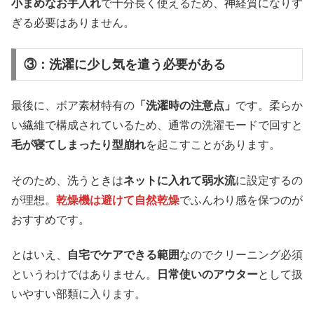
小まめなお手入れ
で十分長く使えるため、神経質になりす
ぎる必要はありません。
③：洗濯に少し気を遣う必要がある
最後に、ボア素材特有の
「洗濯時の注意点」
です。柔らか
い繊維で構成されているため、通常の洗濯モードで回すと
毛が寝てしまったり型崩れ
を起こすことがあります。
そのため、洗うときは
ネットに入れて弱水流
に設定するの
が理想。
乾燥機は避けて自然乾燥
でふんわり感を保つのが
おすすめです。
とはいえ、
自宅でケアできる範囲
なのでクリーニング必須
というわけではありません。
日常使いのアウター
として扱
いやすい部類に入ります。