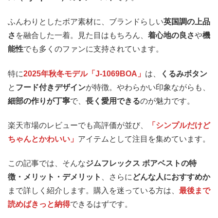
ふんわりとしたボア素材に、ブランドらしい
英国調の上品
さ
を融合した一着。見た目はもちろん、
着心地の良さ
や
機
能性
でも多くのファンに支持されています。
特に
2025年秋冬モデル「J-1069BOA」
は、
くるみボタン
と
フード付きデザイン
が特徴。やわらかい印象ながらも、
細部の作りが丁寧
で、
長く愛用できる
のが魅力です。
楽天市場のレビューでも高評価が並び、
「シンプルだけど
ちゃんとかわいい」
アイテムとして注目を集めています。
この記事では、そんな
ジムフレックス ボアベストの特
徴・メリット・デメリット
、さらに
どんな人におすすめか
まで詳しく紹介します。購入を迷っている方は、
最後まで
読めばきっと納得
できるはずです。