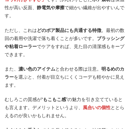
性が高い反面、
静電気や摩擦
で細かい繊維が出やすいんで
す。
ただし、これは
どのボア製品にも共通する特徴
。最初の数
回の着用や洗濯で落ち着くことが多いです。
ブラッシング
や粘着ローラー
でケアをすれば、見た目の清潔感もキープ
できます。
また、
濃い色のアイテム
と合わせる際は注意。
明るめのカ
ラー
を選ぶと、付着が目立ちにくくコーデも軽やかに見え
ます。
むしろこの質感が“
もこもこ感
”の魅力を引き立てていると
も言えます。デメリットというより、
風合いの個性
ととら
えるのが良いかもしれません。