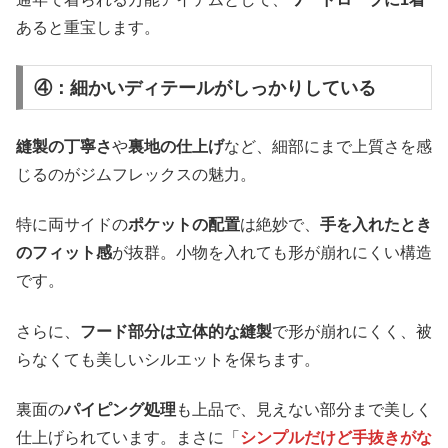
あると重宝します。
④：細かいディテールがしっかりしている
縫製の丁寧さ
や
裏地の仕上げ
など、細部にまで上質さを感
じるのがジムフレックスの魅力。
特に両サイドの
ポケットの配置
は絶妙で、
手を入れたとき
のフィット感
が抜群。小物を入れても形が崩れにくい構造
です。
さらに、
フード部分は立体的な縫製
で形が崩れにくく、被
らなくても美しいシルエットを保ちます。
裏面の
パイピング処理
も上品で、見えない部分まで美しく
仕上げられています。まさに「
シンプルだけど手抜きがな