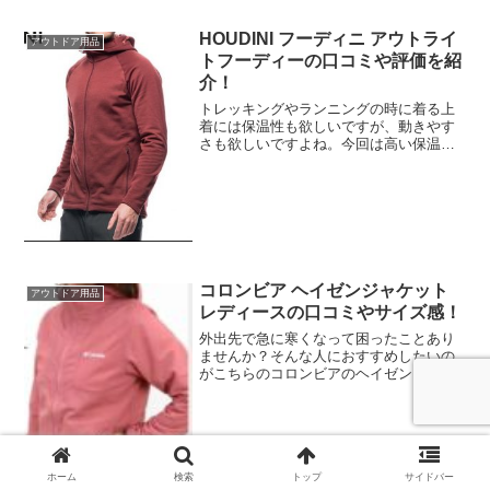
HOUDINI フーディニ アウトライ
アウトドア用品
トフーディーの口コミや評価を紹
介！
トレッキングやランニングの時に着る上
着には保温性も欲しいですが、動きやす
さも欲しいですよね。今回は高い保温性
のあるフリース生地と、動きやすいスト
レッチ性で人気のフーディニのアウトラ
イトフーディーを紹介します。2017年モ
デルは軽量化し、速乾...
コロンビア ヘイゼンジャケット
アウトドア用品
レディースの口コミやサイズ感！
外出先で急に寒くなって困ったことあり
ませんか？そんな人におすすめしたいの
がこちらのコロンビアのヘイゼンジャケ
ットです。こちらの商品はパッカブル仕
様でコンパクトに収納できるので、バッ
グや車の中などに入れておけば急な寒さ
や小雨などの時に重宝しま...
ホーム
検索
トップ
サイドバー