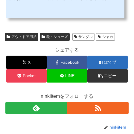
ンダルをまとめてみました。それぞれの商品を紹介しているリンク先で、サイズ感や履き心地についての
口コミや評判がわかります。どれもかっこよくておすすめなので自分の気に入ったデザインのものを選ん
でみてください。↓現在の楽天のシャカのサンダルの人気ランキングはこちら↓シャカ サンダルの楽天市場
での口コミ数ランキング！男...
アウトドア用品
靴・シューズ
サンダル
シャカ
シェアする
X
Facebook
はてブ
Pocket
LINE
コピー
ninkiitemをフォローする
ninkiitem