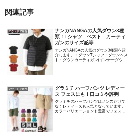
関連記事
ナンガNANGAの人気ダウン3種
アウトドア用品
類！Tシャツ ベスト カーティ
ガンのサイズ感等
ナンガNANGAの人気のダウン3種類を紹
介します。・ダウンTシャツ・ダウンベス
ト・ダウンカーティガン(インナーダウン)
アウターにもインナーにも暖かいナンガ
の商品はとても人気です。NANGA 楽
天 ランキングナンガNANGAの楽天での
人気ラン...
グラミチ ハーフパンツ レディー
アウトドア用品
ス フェスにも！口コミや評判
グラミチのハーフパンツはメンズだけで
なくレディースも人気となっています。
カラーバリエーションも豊富でフェスな
どでも大活躍してくれます。丈が短くて
股上も浅くて女性らしいデザインで人気
です。商品の特徴や、実際に購入した方
の口コミをまとめてみまし...