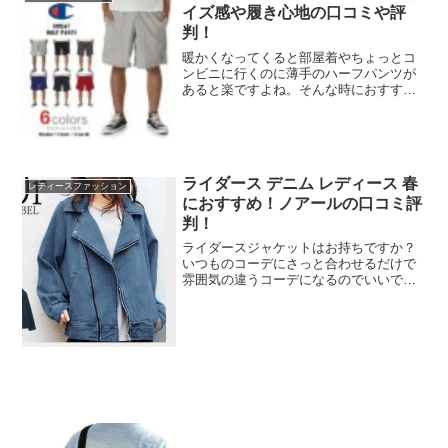
イズ感や履き心地の口コミや評
判！
暖かくなってくると部屋着やちょっとコ
ンビニに行くのに薄手のハーフパンツが
あると楽ですよね。そんな時におすすめ
なのが今回紹介するチャンピオンのハー
フパンツです。USモデルで、薄手で価格
も安いので人気となっています。USAモ
デルなので気になるサ...
ライダース デニム レディース 春
レディースファッション
におすすめ！ノアールの口コミ評
判！
ライダースジャケットはお持ちですか？
いつものコーデにさっと合わせるだけで
雰囲気の違うコーデになるのでいいです
よね。今回は楽天でも人気の高いノアー
ルのデニムライダースジャケットをおす
すめします。カラーも2色から選べます。
サイズ感などは口コミを...