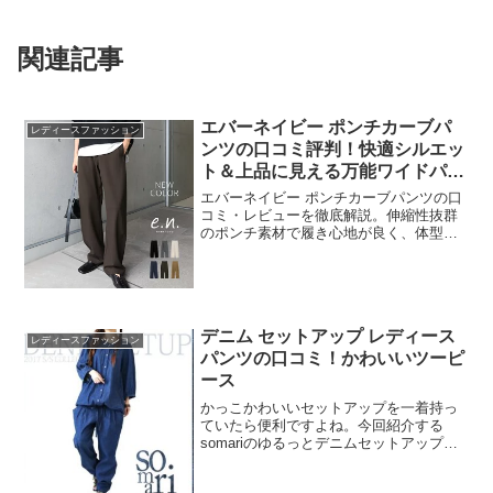
関連記事
エバーネイビー ポンチカーブパ
レディースファッション
ンツの口コミ評判！快適シルエッ
ト＆上品に見える万能ワイドパン
ツ
エバーネイビー ポンチカーブパンツの口
コミ・レビューを徹底解説。伸縮性抜群
のポンチ素材で履き心地が良く、体型カ
バーしながら美脚見えが叶う人気ワイド
パンツ。オフィスにもカジュアルにも使
える万能パンツの魅力を紹介します。
デニム セットアップ レディース
レディースファッション
パンツの口コミ！かわいいツーピ
ース
かっこかわいいセットアップを一着持っ
ていたら便利ですよね。今回紹介する
somariのゆるっとデニムセットアップは
細かいところまでこだわって作られてい
るのでおしゃれに着こなせるアイテムで