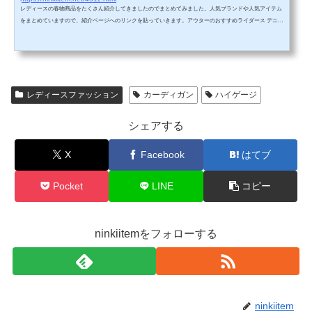
レディースの春物商品をたくさん紹介してきましたのでまとめてみました。人気ブランドや人気アイテム
をまとめていますので、紹介ページへのリンクを貼っていきます。アウターのおすすめライダース デニム
ノアールのデニムライダースジャケットです。ゆったりでライダースなのにデニムなので柔らかい感じで
人気です。サニーレーベル マウンテンパーカーサニーレーベルのマウンテンパーカーです。マットな質感
で落ち着いた雰囲気で人気です。カラーも4色から選べます。マウンテンパーカー ミリタリーSocial Girlの
ミリタリーマウンテンパ...
レディースファッション
カーディガン
ハイゲージ
シェアする
X
Facebook
はてブ
Pocket
LINE
コピー
ninkiitemをフォローする
ninkiitem