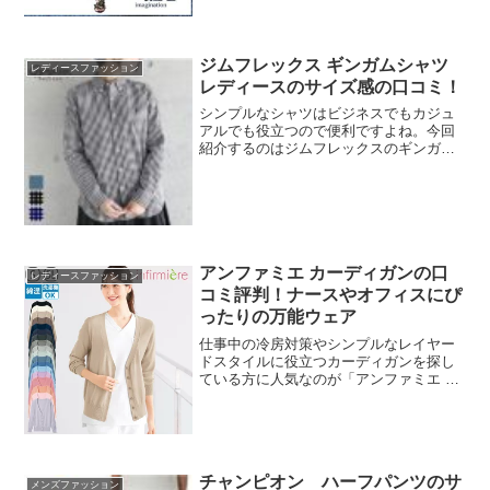
す。セットアップとしてだけでなく、上
と下をそれぞれ別のア...
ジムフレックス ギンガムシャツ
レディースファッション
レディースのサイズ感の口コミ！
シンプルなシャツはビジネスでもカジュ
アルでも役立つので便利ですよね。今回
紹介するのはジムフレックスのギンガム
チェックがかわいいシャツです。濃いめ
の色味のシャンブレーシャツで高級感も
あっておすすめです。商品の特徴や、サ
イズ感や着心地などについ...
アンファミエ カーディガンの口
レディースファッション
コミ評判！ナースやオフィスにぴ
ったりの万能ウェア
仕事中の冷房対策やシンプルなレイヤー
ドスタイルに役立つカーディガンを探し
ている方に人気なのが「アンファミエ カ
ーディガン」です。楽天市場で高評価を
集めているこの商品は、ナース服として
だけでなく、事務服やオフィスカジュア
ルにもぴったり。綿混素...
チャンピオン ハーフパンツのサ
メンズファッション