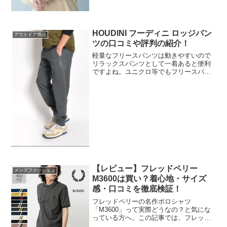
かのアイテムをあわせたときに引き立っ
てかっこよくなりますね。カラーバリエ
ーションも豊富なこ...
HOUDINI フーディニ ロッジパン
アウトドア用品
ツの口コミや評判の紹介！
軽量なフリースパンツは動きやすいので
リラックスパンツとして一着あると便利
ですよね。ユニクロ等でもフリースパン
ツが人気となっていますが、今回はアウ
トドア用品で人気のフーディニのロッジ
パンツを紹介します。アウトドアからデ
イリーまで人気となってい...
【レビュー】フレッドペリー
メンズファッション
M3600は買い？着心地・サイズ
感・口コミを徹底検証！
フレッドペリーの名作ポロシャツ
「M3600」って実際どうなの？と気にな
っている方へ。この記事では、フレッド
ペリー M3600のリアルな着用感や魅力、