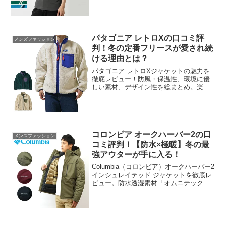
気になるデメリットまで徹底レビュー。
カラバリ40色以上、洗練されたデザイ
ン、高い品質で長く愛...
パタゴニア レトロXの口コミ評
メンズファッション
判！冬の定番フリースが愛され続
ける理由とは？
パタゴニア レトロXジャケットの魅力を
徹底レビュー！防風・保温性、環境に優
しい素材、デザイン性を総まとめ。楽天
市場で高評価を得る理由を詳しく解説し
ます。
コロンビア オークハーバー2の口
メンズファッション
コミ評判！【防水×極暖】冬の最
強アウターが手に入る！
Columbia（コロンビア）オークハーバー2
インシュレイテッド ジャケットを徹底レ
ビュー。防水透湿素材「オムニテック」
と熱反射保温「オムニヒートインフィニ
ティ」を搭載した冬最強のアウター。通
勤・通学・アウトドアに最適な着心地を
詳しく解説します。