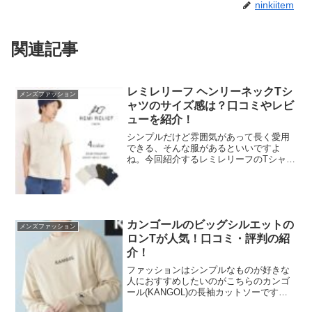
ninkiitem
関連記事
レミレリーフ ヘンリーネックTシ
メンズファッション
ャツのサイズ感は？口コミやレビ
ューを紹介！
シンプルだけど雰囲気があって長く愛用
できる、そんな服があるといいですよ
ね。今回紹介するレミレリーフのTシャツ
は、耐久性もあり、雰囲気も良いと人気
となっています。Tシャツなのに価格はけ
っこうしますが、楽天でも人気な商品で
す。それだけ満足度の高...
カンゴールのビッグシルエットの
メンズファッション
ロンTが人気！口コミ・評判の紹
介！
ファッションはシンプルなものが好きな
人におすすめしたいのがこちらのカンゴ
ール(KANGOL)の長袖カットソーです。
胸元のロゴがアクセントになって、なに