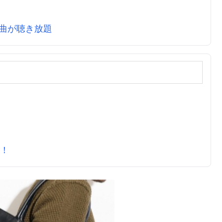
万曲が聴き放題
元！