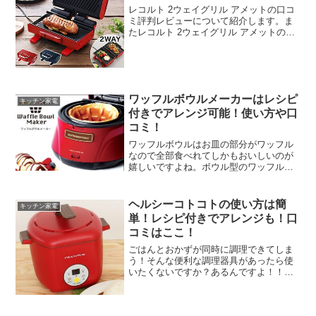
レコルト 2ウェイグリル アメットの口コ
ミ評判レビューについて紹介します。ま
たレコルト 2ウェイグリル アメットのレ
シピについてや、特徴についてもお話し
ます。レコルト 2ウェイグリル アメット
の口コミ・評判は、使いやすいサイズい
ろいろ美味しく作れるお手入れ簡単とい
った良い意見がかなり多かったです。本
ワッフルボウルメーカーはレシピ
文にて詳しくお話します。
キッチン家電
付きでアレンジ可能！使い方や口
コミ！
ワッフルボウルはお皿の部分がワッフル
なので全部食べれてしかもおいしいのが
嬉しいですよね。ボウル型のワッフルに
アイスやフルーツ等をのせていつもより
も豪華なスイーツを作りませんか？今回
紹介するレコルトのワッフルボウルメー
ヘルシーコトコトの使い方は簡
キッチン家電
カーは使い方も簡単で調理...
単！レシピ付きでアレンジも！口
コミはここ！
ごはんとおかずが同時に調理できてしま
う！そんな便利な調理器具があったら使
いたくないですか？あるんですよ！！し
かも火を使わないので安全です。レコル
トのヘルシーコトコトという商品です。
使い方も簡単なんです。子供の留守番の