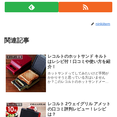
ninkiitem
関連記事
レコルトのホットサンド キルト
キッチン家電
はレシピ付！口コミや使い方を紹
介！
ホットサンドってしてみたいけど手間が
かかりそうと思っている方はいません
か？このレコルトのホットサンドメーカ
ー「キルト」はすぐ焼けるし、パンの耳
を落とさなくていいので楽に調理するこ
とが可能です。レシピ本もついているの
でいろいろなバリエーション...
レコルト 2ウェイグリル アメット
キッチン家電
の口コミ評判レビュー！レシピ
は？