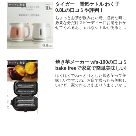
時やお手伝いの時などに便...
タイガー 電気ケトル わく子
キッチン家電
0.8Lの口コミや評判！
ちょっとお茶が飲みたい時、必要な時に
必要な分だけスピーディーにお湯をわか
せてくれるおしゃれなケトルがあると便
利ですよね。毎日のこと、ちょっとした
ことなんだけど心地よい満足感！是非そ
んな満足感を味わってほしいタイガー電
気ケトルわく子を紹介しま...
焼き芋メーカー wfs-100の口コミ
キッチン家電
bake freeで家庭で簡単美味しい!
ほくほくでねっとりとした焼き芋って美
味しいですよね。お店で買ったら美味し
いけど、家で作るとあまりうまくいかな
いというパターンも多いですよね。今回
は、そんな悩みを解消する、家庭で簡単
に出来る焼き芋メーカーをご紹介しま
す。楽天 焼き芋メーカー ...