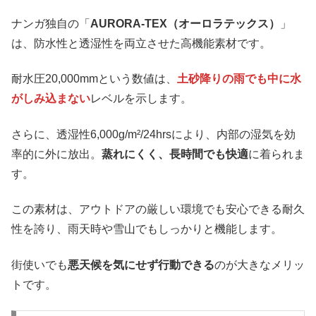
ナンガ独自の「
AURORA-TEX（オーロラテックス）
」
は、防水性と透湿性を両立させた高機能素材です。
耐水圧20,000mmという数値は、
土砂降りの雨でも中に水
がしみ込まない
レベルを示します。
さらに、透湿性6,000g/m²/24hrsにより、内部の湿気を効
率的に外に放出。
蒸れにくく、長時間でも快適
に着られま
す。
この素材は、アウトドアの厳しい環境でも安心できる耐久
性を誇り、雨天時や雪山でもしっかりと機能します。
街使いでも
悪天候を気にせず行動できる
のが大きなメリッ
トです。