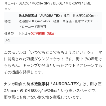
リエーシ
BLACK / MOCHA GRY / BEIGE / M.BROWN / LIME
ョン
防水透湿素材「AURORA-TEX」採用
、耐水圧20,000mm・
特徴
透湿性6,000g/m²/24hrs、軽量・高保温・止水ファスナー・
ドローコード調整可
価格帯
おおよそ
5万円前後（税込）
URL
このモデルは「いつでもどこでもちょうどいい」をテーマ
に開発された万能ダウンジャケットです。街中での着用は
もちろん、キャンプや登山といったアウトドアシーンでも
その機能を発揮します。
ナンガ独自の
防水透湿素材「AURORA-TEX」
は、耐水圧
2万mm・透湿性6000g/m²/24hrsという高いスペックで、
雨や雪にも負けない耐久性を実現しています。