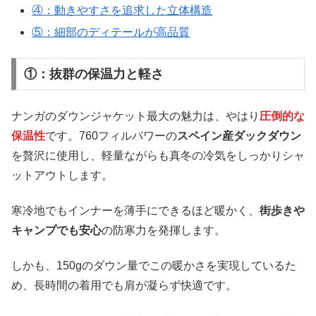
④：動きやすさを追求した立体構造
⑤：細部のディテールが高品質
①：抜群の保温力と軽さ
ナンガのダウンジャケット最大の魅力は、やはり
圧倒的な
保温性
です。760フィルパワーの
スペイン産ダックダウン
を贅沢に使用し、軽量ながらも真冬の冷気をしっかりシャ
ットアウトします。
寒冷地でもインナーを薄手にできるほど暖かく、
街歩きや
キャンプでも安心
の防寒力を発揮します。
しかも、150gのダウン量でこの暖かさを実現しているた
め、長時間の着用でも肩が凝らず快適です。