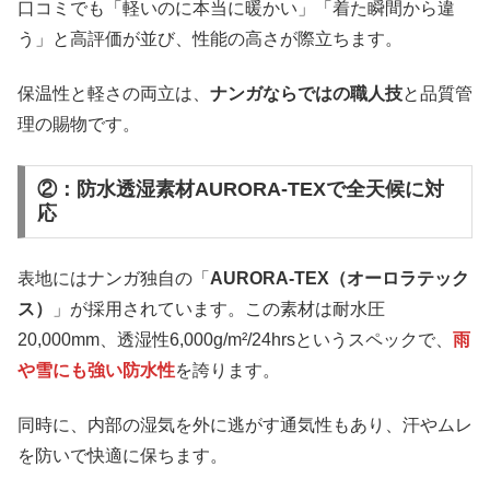
口コミでも「軽いのに本当に暖かい」「着た瞬間から違
う」と高評価が並び、性能の高さが際立ちます。
保温性と軽さの両立は、
ナンガならではの職人技
と品質管
理の賜物です。
②：防水透湿素材AURORA-TEXで全天候に対
応
表地にはナンガ独自の「
AURORA-TEX（オーロラテック
ス）
」が採用されています。この素材は耐水圧
20,000mm、透湿性6,000g/m²/24hrsというスペックで、
雨
や雪にも強い防水性
を誇ります。
同時に、内部の湿気を外に逃がす通気性もあり、汗やムレ
を防いで快適に保ちます。