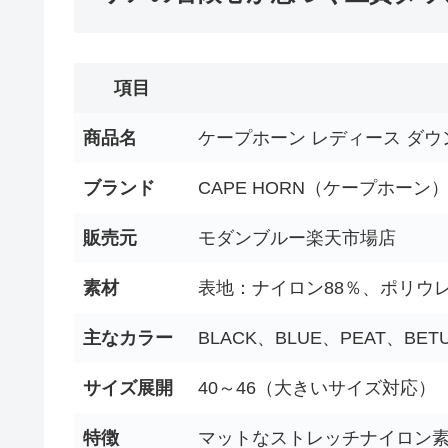
項目
商品名
ケープホーン レディース ダ
ブランド
CAPE HORN（ケープホーン
販売元
モダンブルー楽天市場店
素材
表地：ナイロン88％、ポリウレ
主なカラー
BLACK、BLUE、PEAT、BET
サイズ展開
40～46（大きいサイズ対応）
特徴
マットなストレッチナイロン