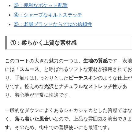
③：便利なポケット配置
④：シャープなキルトステッチ
⑤：老舗ブランドならではの信頼性
①：柔らかく上質な素材感
このコートの大きな魅力の一つは、
生地の質感
です。表地
には「
スムース
」と呼ばれるソフトな素材が採用されてお
り、手触りはしっとりとした
ピーチスキン
のような仕上が
りです。控えめな
光沢
と
ナチュラルなストレッチ性
があ
り、着心地が非常に快適です。
一般的なダウンによくあるシャカシャカとした質感ではな
く、
落ち着いた風合い
なので、上品な雰囲気を演出できま
す。そのため、街中での普段使いにも最適です。