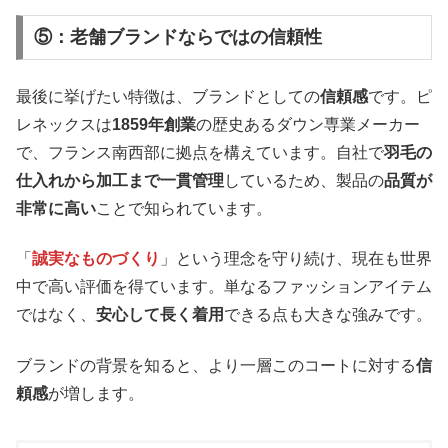
⑤：老舗ブランドならではの信頼性
最後に挙げたい特徴は、ブランドとしての
信頼感
です。ピ
レネックスは
1859年創業
の歴史あるダウン専業メーカー
で、フランス南西部に拠点を構えています。自社で
羽毛の
仕入れから加工まで一貫管理
しているため、製品の
品質が
非常に高い
ことで知られています。
「
誠実なものづくり
」という理念を守り続け、現在も世界
中で高い評価を得ています。単なるファッションアイテム
ではなく、
安心して長く着用
できる点も大きな強みです。
ブランドの背景を知ると、より一層このコートに対する
信
頼感
が増します。