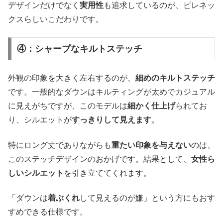
デザインだけでなく
実用性
も追求しているのが、ピレネッ
クスらしいこだわりです。
④：シャープなキルトステッチ
外観の印象を大きく左右するのが、
細めのキルトステッチ
です。一般的なダウンはキルティングが太めでカジュアル
に見えがちですが、このモデルは
細かく仕上げ
られてお
り、シルエットが
すっきりして見えます
。
特にロング丈でありながらも
重たい印象を与えない
のは、
このステッチデザインのおかげです。結果として、
女性ら
しいシルエット
を引き立ててくれます。
「ダウンは
着ぶくれ
して見えるのが嫌」という方にもおす
すめできる仕様です。