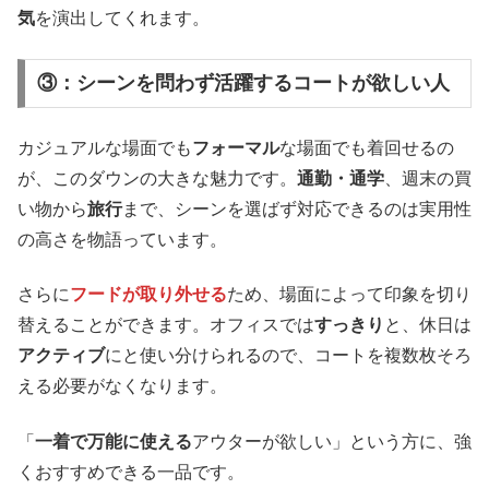
気
を演出してくれます。
③：シーンを問わず活躍するコートが欲しい人
カジュアルな場面でも
フォーマル
な場面でも着回せるの
が、このダウンの大きな魅力です。
通勤・通学
、週末の買
い物から
旅行
まで、シーンを選ばず対応できるのは実用性
の高さを物語っています。
さらに
フードが取り外せる
ため、場面によって印象を切り
替えることができます。オフィスでは
すっきり
と、休日は
アクティブ
にと使い分けられるので、コートを複数枚そろ
える必要がなくなります。
「
一着で万能に使える
アウターが欲しい」という方に、強
くおすすめできる一品です。