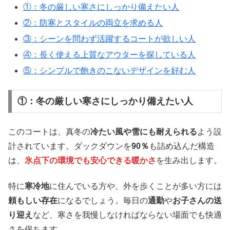
①：冬の厳しい寒さにしっかり備えたい人
②：防寒とスタイルの両立を求める人
③：シーンを問わず活躍するコートが欲しい人
④：長く使える上質なアウターを探している人
⑤：シンプルで飽きのこないデザインを好む人
①：冬の厳しい寒さにしっかり備えたい人
このコートは、真冬の
冷たい風や雪にも耐えられる
よう設
計されています。ダックダウンを
90％
も詰め込んだ構造
は、
氷点下の環境でも安心できる暖かさ
を生み出します。
特に
寒冷地
に住んでいる方や、外を歩くことが多い方には
頼もしい存在
になるでしょう。毎日の
通勤
や
お子さんの送
り迎え
など、寒さを我慢しなければならない場面でも快適
さを保ちます。