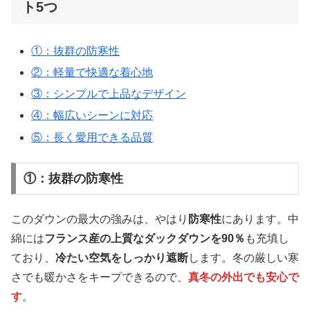
ト5つ
①：抜群の防寒性
②：軽量で快適な着心地
③：シンプルで上品なデザイン
④：幅広いシーンに対応
⑤：長く愛用できる品質
①：抜群の防寒性
このダウンの最大の強みは、やはり
防寒性
にあります。中
綿には
フランス産の上質なダックダウンを90％
も充填し
ており、
冷たい空気をしっかり遮断
します。冬の厳しい寒
さでも暖かさをキープできるので、
真冬の外出でも安心で
す
。