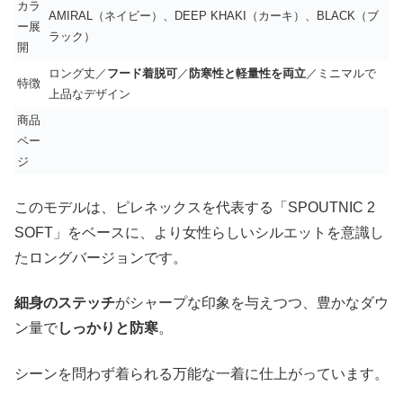
カラ
AMIRAL（ネイビー）、DEEP KHAKI（カーキ）、BLACK（ブ
ー展
ラック）
開
ロング丈／
フード着脱可
／
防寒性と軽量性を両立
／ミニマルで
特徴
上品なデザイン
商品
ペー
ジ
このモデルは、ピレネックスを代表する「SPOUTNIC 2
SOFT」をベースに、より女性らしいシルエットを意識し
たロングバージョンです。
細身のステッチ
がシャープな印象を与えつつ、豊かなダウ
ン量で
しっかりと防寒
。
シーンを問わず着られる万能な一着に仕上がっています。