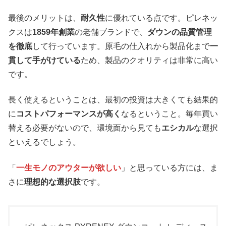
最後のメリットは、
耐久性
に優れている点です。ピレネッ
クスは
1859年創業
の老舗ブランドで、
ダウンの品質管理
を徹底
して行っています。原毛の仕入れから製品化まで
一
貫して手がけている
ため、製品のクオリティは非常に高い
です。
長く使えるということは、最初の投資は大きくても結果的
に
コストパフォーマンスが高く
なるということ。毎年買い
替える必要がないので、環境面から見ても
エシカル
な選択
といえるでしょう。
「
一生モノのアウターが欲しい
」と思っている方には、ま
さに
理想的な選択肢
です。