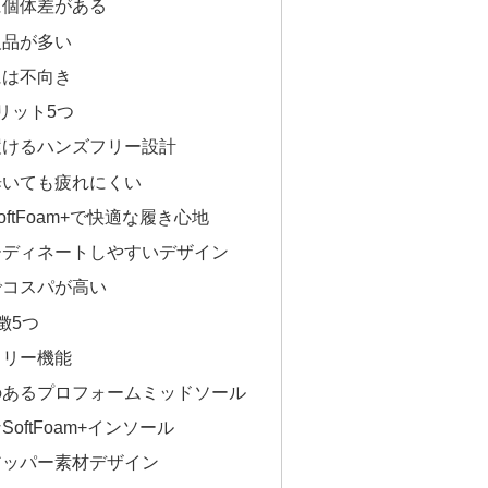
に個体差がある
欠品が多い
には不向き
リット5つ
履けるハンズフリー設計
歩いても疲れにくい
ftFoam+で快適な履き心地
ーディネートしやすいデザイン
でコスパが高い
徴5つ
フリー機能
のあるプロフォームミッドソール
oftFoam+インソール
アッパー素材デザイン