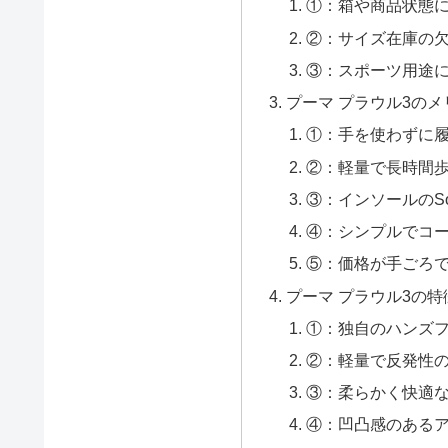
①：箱や商品状態
②：サイズ在庫の
③：スポーツ用途
プーマ プラウル3のメ
①：手を使わずに
②：軽量で長時間
③：インソールのSo
④：シンプルでコ
⑤：価格が手ごろ
プーマ プラウル3の特
①：独自のハンズ
②：軽量で反発性
③：柔らかく快適なS
④：凹凸感のある