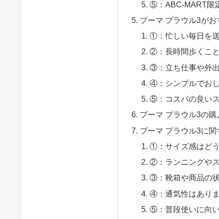
⑤：ABC-MART
プーマ プラウル3が
①：忙しい毎日を
②：長時間歩くこ
③：立ち仕事や外
④：シンプルでお
⑤：コスパの良い
プーマ プラウル3の購
プーマ プラウル3に関
①：サイズ感はど
②：ランニングや
③：靴箱や商品の
④：通気性はあり
⑤：普段使いに向