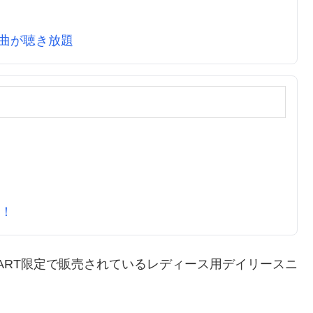
万曲が聴き放題
元！
BC-MART限定で販売されているレディース用デイリースニ