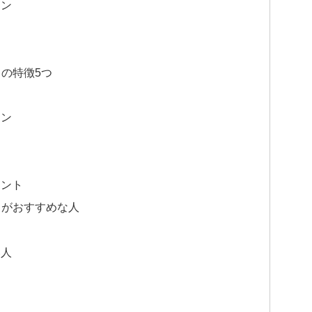
イン
の特徴5つ
イン
セント
トがおすすめな人
い人