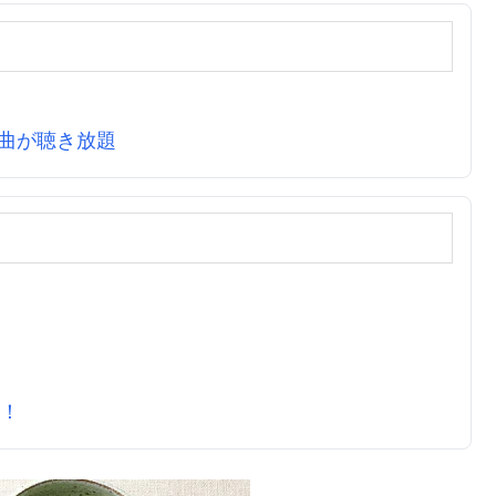
万曲が聴き放題
元！