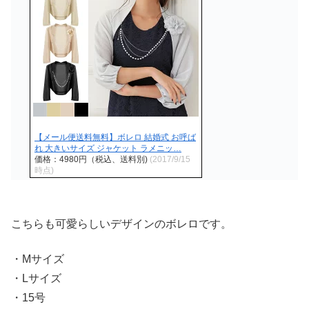
【メール便送料無料】ボレロ 結婚式 お呼ば
れ 大きいサイズ ジャケット ラメニッ…
価格：4980円（税込、送料別)
(2017/9/15
時点)
こちらも可愛らしいデザインのボレロです。
・Mサイズ
・Lサイズ
・15号