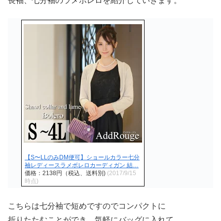
長袖、七分袖のラメボレロを紹介していきます。
【S〜LLのみDM便可】ショールカラー七分
袖レディースラメボレロカーディガン 結…
価格：2138円（税込、送料別)
(2017/9/15
時点)
こちらは七分袖で短めですのでコンパクトに
折りたたむことができ、気軽にバッグに入れて