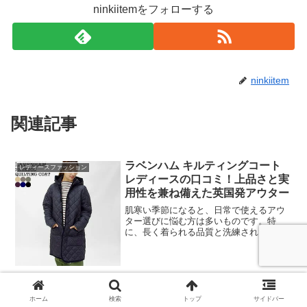
ninkiitemをフォローする
ninkiitem
関連記事
ラベンハム キルティングコート
レディースファッション
レディースの口コミ！上品さと実
用性を兼ね備えた英国発アウター
肌寒い季節になると、日常で使えるアウ
ター選びに悩む方は多いものです。特
に、長く着られる品質と洗練されたデザ
インを兼ね備えた一着を探している人に
とって、英国生まれの「ラベンハム キル
ティングコート レディース」は注目に値
します。このアイテムは...
レディースチェスターコートのお
レディースファッション
ホーム
検索
トップ
サイドバー