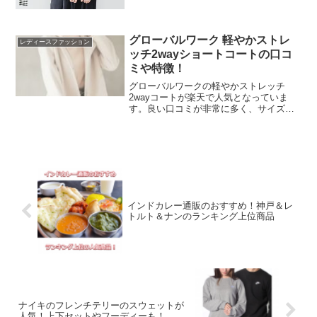
こなし方まで詳しく紹介。通年着られる
万能シャツを探している方におすすめで
す。
グローバルワーク 軽やかストレ
レディースファッション
ッチ2wayショートコートの口コ
ミや特徴！
グローバルワークの軽やかストレッチ
2wayコートが楽天で人気となっていま
す。良い口コミが非常に多く、サイズ
感、カラーについて、着心地や軽さにつ
いて、デザインについてなどをまとめて
みました。特徴についても簡易ですがま
とめています。本文を参考にしてみてく
ださい。
インドカレー通販のおすすめ！神戸＆レ
トルト＆ナンのランキング上位商品
ナイキのフレンチテリーのスウェットが
人気！上下セットやフーディーも！