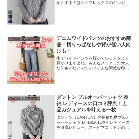
紹介するのはジムフレックスのギンガム
チェックがかわいいシャツです。濃いめ
の色味のシャンブレーシャツで高級感も
あっておすすめです。商品の特徴や、サ
イズ感や着心地などについ...
デニムワイドパンツのおすすめ商
レディースファッション
品！切りっぱなしや背が低い人向
けも！
街でワイドパンツを履いている人をよく
見かけますよね。みんなスッとした大人
な印象がないですか？そんな素敵な印象
を与えるデニムワイドパンツスタイルを
おすすめします。ランキング上位の商品
や、裾がフリンジになっていて切りっぱ
なし感がおしゃれなものや...
ダントン プルオーバーシャツ 長
レディースファッション
袖 レディースの口コミ評判！上
品カジュアルを叶える一枚
ダントン（DANTON）の長袖丸襟プルオ
ーバーシャツ DT-B0281OXP レディース
を徹底レビュー。スーピマコットンの上
質な肌触り、上品でナチュラルなデザイ
ン、ギンガムチェックやストライプの着