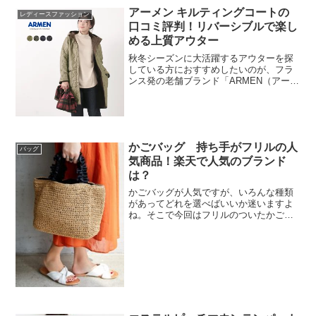
アーメン キルティングコートの
レディースファッション
口コミ評判！リバーシブルで楽し
める上質アウター
秋冬シーズンに大活躍するアウターを探
している方におすすめしたいのが、フラ
ンス発の老舗ブランド「ARMEN（アーメ
ン）」のリバーシブルフーデッドキルテ
ィングコートです。このコートは一着で
二通りの表情を楽しめるリバーシブル仕
様になっており、表と...
かごバッグ 持ち手がフリルの人
バッグ
気商品！楽天で人気のブランド
は？
かごバッグが人気ですが、いろんな種類
があってどれを選べばいいか迷いますよ
ね。そこで今回はフリルのついたかごバ
ッグを紹介していきます。楽天ランキン
グでも人気となっているブランドのおす
すめ商品を紹介しますのでお気に入りを
見つけてみてくださいね。...