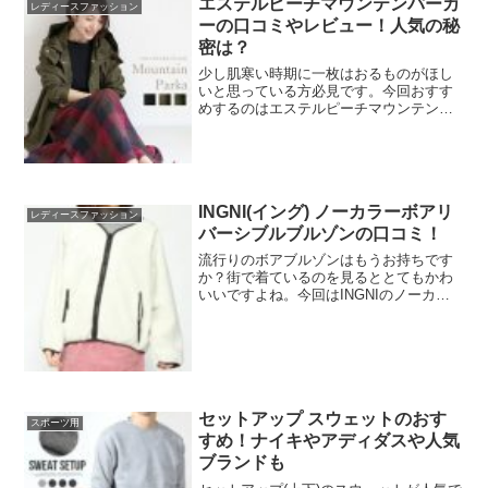
エステルピーチマウンテンパーカ
レディースファッション
ーの口コミやレビュー！人気の秘
密は？
少し肌寒い時期に一枚はおるものがほし
いと思っている方必見です。今回おすす
めするのはエステルピーチマウンテンパ
ーカーです。フードの部分が取り外せる
2wayタイプなのでシーンに合わせてコー
ディネートできるすぐれものです。売り
切れ続出の人気アイテ...
INGNI(イング) ノーカラーボアリ
レディースファッション
バーシブルブルゾンの口コミ！
流行りのボアブルゾンはもうお持ちです
か？街で着ているのを見るととてもかわ
いいですよね。今回はINGNIのノーカラ
ーボアリバーシブルブルゾンをおすすめ
します。こちらはリバーシブルになって
いるので気分によって変えられるので便
利です。口コミも好評...
セットアップ スウェットのおす
スポーツ用
すめ！ナイキやアディダスや人気
ブランドも