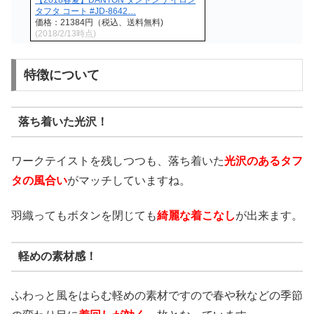
タフタ コート #JD-8642…
価格：21384円（税込、送料無料)
(2018/2/13時点)
特徴について
落ち着いた光沢！
ワークテイストを残しつつも、落ち着いた
光沢のあるタフ
タの風合い
がマッチしていますね。
羽織ってもボタンを閉じても
綺麗な着こなし
が出来ます。
軽めの素材感！
ふわっと風をはらむ軽めの素材ですので春や秋などの季節