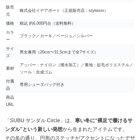
販売
株式会社イデアポート（正規販売店：styleism）
元
価格
税込 約6,000円台（送料無料）
カラ
ブラック／カーキ／ベージュ／シルバー
ー
サイ
男女兼用（20cm〜31.5cmまで全7サイズ）
ズ
アッパー：ナイロン（撥水加工）／裏地：起毛ポリエステル／
素材
ソール：合成ゴム
付属
専用シューズバッグ付き
品
商品
URL
「SUBU サンダル Circle」は、
寒い冬に“裸足で履けるサ
ンダル”という新しい発想
から生まれたアイテムです。
その名の通り、円形のステッチがアクセントになったデザ