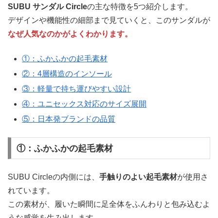
SUBU サンダル Circle
の主な特徴を5つ紹介します。
デザインや機能性の細部まで見ていくと、このサンダルが
なぜ人気なのかがよくわかります。
①：ふかふかの起毛素材
②：4層構造のインソール
③：軽量で持ち運びやすい設計
④：ユニセックス対応のサイズ展開
⑤：日本発ブランドの品質
①：ふかふかの起毛素材
SUBU Circleの内側には、
手触りのよい起毛素材
が使用さ
れています。
この素材が、履いた瞬間に足全体をふんわりと包み込むよ
うな感覚を生み出します。