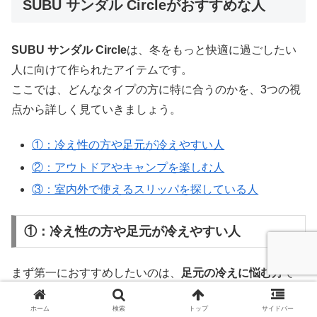
SUBU サンダル Circleがおすすめな人
SUBU サンダル Circle
は、冬をもっと快適に過ごしたい
人に向けて作られたアイテムです。
ここでは、どんなタイプの方に特に合うのかを、3つの視
点から詳しく見ていきましょう。
①：冷え性の方や足元が冷えやすい人
②：アウトドアやキャンプを楽しむ人
③：室内外で使えるスリッパを探している人
①：冷え性の方や足元が冷えやすい人
まず第一におすすめしたいのは、
足元の冷えに悩む方
で
す。
ホーム
検索
トップ
サイドバー
冬場は靴下を履いていてもつま先が冷えてつらい、という