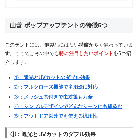
山善 ポップアップテントの特徴5つ
このテントには、他製品にはない
特徴
が多く備わっていま
す。ここではその中でも
特に注目したいポイント
を5つ紹
介します。
①：
遮光とUVカットのダブル効果
②：
フルクローズ機能で多用途に対応
③：
メッシュ窓付きで虫対策も万全
④：
シンプルデザインでどんなシーンにも馴染む
⑤：
アウトドア以外でも使える汎用性
①：遮光とUVカットのダブル効果