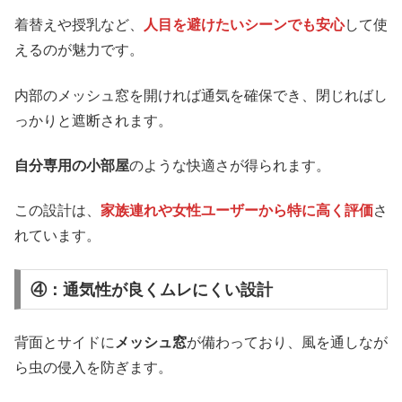
着替えや授乳など、
人目を避けたいシーンでも安心
して使
えるのが魅力です。
内部のメッシュ窓を開ければ通気を確保でき、閉じればし
っかりと遮断されます。
自分専用の小部屋
のような快適さが得られます。
この設計は、
家族連れや女性ユーザーから特に高く評価
さ
れています。
④：通気性が良くムレにくい設計
背面とサイドに
メッシュ窓
が備わっており、風を通しなが
ら虫の侵入を防ぎます。