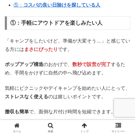
⑤：
コスパの良い日除けを探している人
①：手軽にアウトドアを楽しみたい人
「キャンプをしたいけど、準備が大変そう…」と感じてい
る方には
まさにぴったり
です。
ポップアップ構造
のおかげで、
数秒で設営が完了
するた
め、手間をかけずに自然の中へ飛び込めます。
気軽にピクニックやデイキャンプを始めたい人にとって、
ストレスなく使える
のは嬉しいポイントです。
撤収も簡単
で、面倒な片付け時間を短縮できます。
忙しい人でも
アウトドアを身近に感じられる
、そんな設計
ホーム
検索
トップ
サイドバー