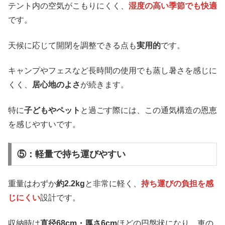
テント内の空気がこもりにくく、
湿度の高い季節でも快適
です。
天候に応じて開閉を調整できる点も
実用的
です。
キャンプやフェスなど長時間の使用でも蒸し暑さを感じに
くく、
居心地のよさ
が続きます。
特に
子どもやペット
と過ごす際には、この通気構造の恩恵
を感じやすいです。
⑤：軽量で持ち運びやすい
重量はわずか
約2.2kg
と非常に軽く、
持ち運びの負担を感
じにくい
設計です。
収納時は
直径68cm・厚さ6cm
ほどの円盤状になり、車の