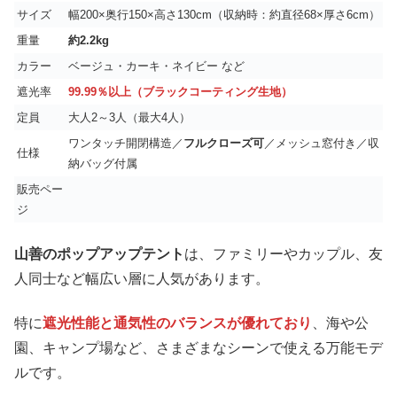
サイズ
幅200×奥行150×高さ130cm（収納時：約直径68×厚さ6cm）
重量
約2.2kg
カラー
ベージュ・カーキ・ネイビー など
遮光率
99.99％以上（ブラックコーティング生地）
定員
大人2～3人（最大4人）
ワンタッチ開閉構造／
フルクローズ可
／メッシュ窓付き／収
仕様
納バッグ付属
販売ペー
ジ
山善のポップアップテント
は、ファミリーやカップル、友
人同士など幅広い層に人気があります。
特に
遮光性能と通気性のバランスが優れており
、海や公
園、キャンプ場など、さまざまなシーンで使える万能モデ
ルです。