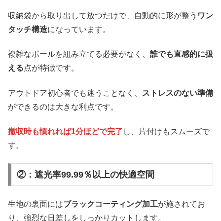
収納袋から取り出して放つだけで、自動的に形が整う
ワン
タッチ構造
になっています。
複雑なポールを組み立てる必要がなく、
誰でも直感的に扱
える
点が特徴です。
アウトドア初心者でも迷うことなく、
ストレスのない準備
ができるのは大きな利点です。
撤収時も慣れれば1分ほどで完了
し、片付けもスムーズで
す。
②：遮光率99.99％以上の快適空間
生地の裏面には
ブラックコーティング加工
が施されてお
り、強烈な日差しをしっかりカットします。