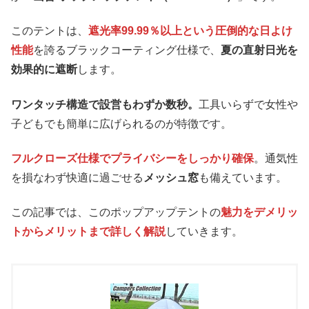
このテントは、
遮光率99.99％以上という圧倒的な日よけ
性能
を誇るブラックコーティング仕様で、
夏の直射日光を
効果的に遮断
します。
ワンタッチ構造で設営もわずか数秒。
工具いらずで女性や
子どもでも簡単に広げられるのが特徴です。
フルクローズ仕様でプライバシーをしっかり確保
。通気性
を損なわず快適に過ごせる
メッシュ窓
も備えています。
この記事では、このポップアップテントの
魅力をデメリッ
トからメリットまで詳しく解説
していきます。