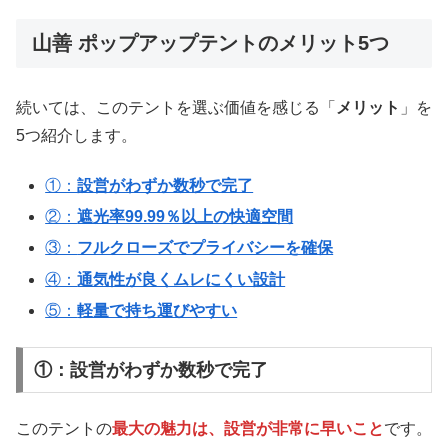
山善 ポップアップテントのメリット5つ
続いては、このテントを選ぶ価値を感じる「
メリット
」を
5つ紹介します。
①：
設営がわずか数秒で完了
②：
遮光率99.99％以上の快適空間
③：
フルクローズでプライバシーを確保
④：
通気性が良くムレにくい設計
⑤：
軽量で持ち運びやすい
①：設営がわずか数秒で完了
このテントの
最大の魅力は、設営が非常に早いこと
です。