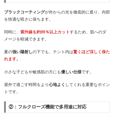
ブラックコーティング
が外からの光を徹底的に遮り、内部
を快適な暗さに保ちます。
同時に、
紫外線を約99％以上カット
するため、肌へのダ
メージを軽減できます。
夏の
強い陽射し
の下でも、テント内は
驚くほど涼しく保た
れます。
小さな子どもや敏感肌の方にも
優しい仕様
です。
屋外で過ごす時間をより
心地よく
してくれる重要なポイン
トです。
②：フルクローズ機能で多用途に対応