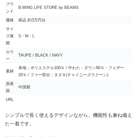
ブラ
B:MING LIFE STORE by BEAMS
ンド
価格
税込 約3万円台
サイ
ズ展
S・M・L
開
カラ
TAUPE / BLACK / NAVY
ー
表地：ポリエステル100％ / 中わた：ダウン80％・フェザー
素材
20％ / ファー部分：タヌキ(チャイニーズラクーン)
原産
中国製
国
URL
シンプルで長く使えるデザインながら、機能性も兼ね備え
た一着です。