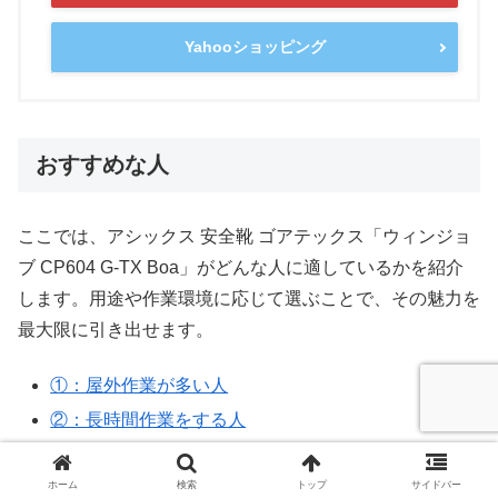
Yahooショッピング
おすすめな人
ここでは、アシックス 安全靴 ゴアテックス「ウィンジョ
ブ CP604 G-TX Boa」がどんな人に適しているかを紹介
します。用途や作業環境に応じて選ぶことで、その魅力を
最大限に引き出せます。
①：屋外作業が多い人
②：長時間作業をする人
③：足首の安全性を重視する人
ホーム
検索
トップ
サイドバー
④：快適さを求める人