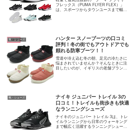
フレックス（PUMA FLYER FLEX）」
は、スポーツからタウンユースまで幅広
く使える万能スニーカーとして高い人気
を誇ります。楽天市場のレビューでも
「軽くて歩きやすい」「足にフィットし
て疲れにくい...
ハンター スノーブーツの口コミ
靴・シューズ
評判！冬の街でもアウトドアでも
頼れる防寒ブーツ！！
雪道や冷え込む冬の朝、足元の冷たさに
悩まされていませんか？そんなときに注
目したいのが、イギリスの老舗ブランド
「HUNTER（ハンター）」が手掛けるス
ノーブーツです。今回紹介する「ハンタ
ー スノーブーツ WFS2265REN」は、ア
ウトドアで...
ナイキ ジュニパー トレイル 3の
靴・シューズ
口コミ！トレイルも街歩きも快適
なランニングシューズ
ナイキのジュニパー トレイル 3は、トレ
イルランニングから日常のウォーキング
まで幅広く活躍するランニングシューズ
です。アウトドアを楽しみたい人や、普
段使いで安定感のあるシューズを探して