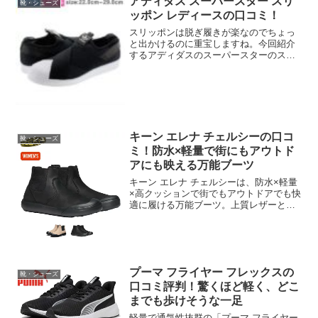
アディダス スーパースター スリ
靴・シューズ
ッポン レディースの口コミ！
スリッポンは脱ぎ履きが楽なのでちょっ
と出かけるのに重宝しますね。今回紹介
するアディダスのスーパースターのスリ
ッポンは、履くのが楽なだけでなく、お
しゃれでかわいいと評判です。楽天ラン
キングでも人気で、口コミやレビューも
多数あります。履き心地や...
キーン エレナ チェルシーの口コ
靴・シューズ
ミ！防水×軽量で街にもアウトド
アにも映える万能ブーツ
キーン エレナ チェルシーは、防水×軽量
×高クッションで街でもアウトドアでも快
適に履ける万能ブーツ。上質レザーと通
気性メッシュの組み合わせで、雨の日も
蒸れにくく歩きやすい。おしゃれで機能
的なレディースブーツを探している方に
おすすめです。
プーマ フライヤー フレックスの
靴・シューズ
口コミ評判！驚くほど軽く、どこ
までも歩けそうな一足
軽量で通気性抜群の「プーマ フライヤー